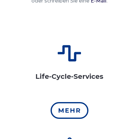
oder schreiben Sie eine
E-Mail
.

Life-Cycle-Services
MEHR